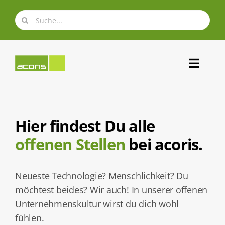
Zum
Suche
Inhalt
nach:
springen
Toggl
Navig
Über uns
Hier findest Du alle
Expertise
offenen Stellen
bei acoris.
Portfolio
Neueste Technologie? Menschlichkeit? Du
möchtest beides? Wir auch! In unserer offenen
Karriere
Unternehmenskultur wirst du dich wohl
fühlen.