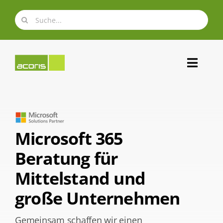
Zum
Suche
Inhalt
nach:
springen
Toggl
Navig
Über uns
Microsoft 365
Expertise
Beratung für
Portfolio
Mittelstand und
große Unternehmen
Karriere
Gemeinsam schaffen wir einen