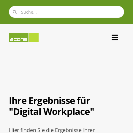
Zum
Suche
Inhalt
nach:
springen
Toggl
Navig
Über uns
Expertise
Ihre Ergebnisse für
Portfolio
"Digital Workplace"
Karriere
Hier finden Sie die Ergebnisse Ihrer