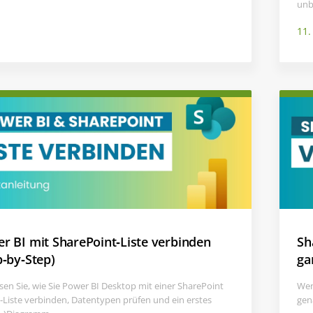
unb
11.
r BI mit SharePoint‑Liste verbinden
Sh
p‑by‑Step)
ga
esen Sie, wie Sie Power BI Desktop mit einer SharePoint
Wen
‑Liste verbinden, Datentypen prüfen und ein erstes
gena