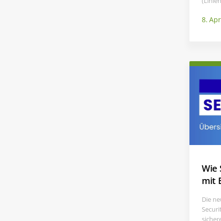
(Linie
8. Apr
Wie 
mit 
Die ne
Securi
sicher