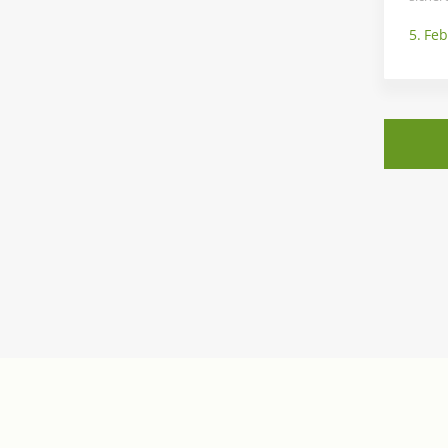
5. Fe
Kontakt
Wichtige 
info[at]acoris.de
Impressum