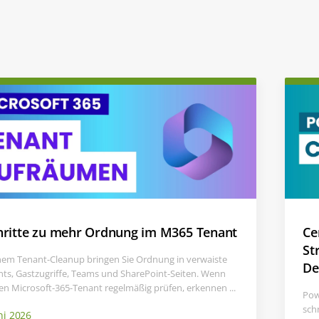
hritte zu mehr Ordnung im M365 Tenant
Ce
St
nem Tenant-Cleanup bringen Sie Ordnung in verwaiste
De
ts, Gastzugriffe, Teams und SharePoint-Seiten. Wenn
ren Microsoft-365-Tenant regelmäßig prüfen, erkennen ...
Pow
sch
ni 2026