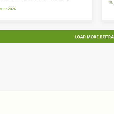
15.
bruar 2026
LOAD MORE BEITRÄ
Seiten
ACCAS – Partner
acoris AG