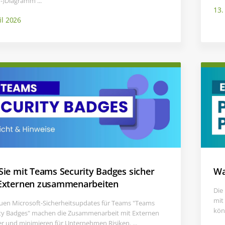
n‑)Diagramm ...
13.
il 2026
Sie mit Teams Security Badges sicher
Wa
Externen zusammenarbeiten
Die
mit
uen Microsoft-Sicherheitsupdates für Teams "Teams
kön
ty Badges" machen die Zusammenarbeit mit Externen
er und minimieren für Unternehmen Risiken. ...