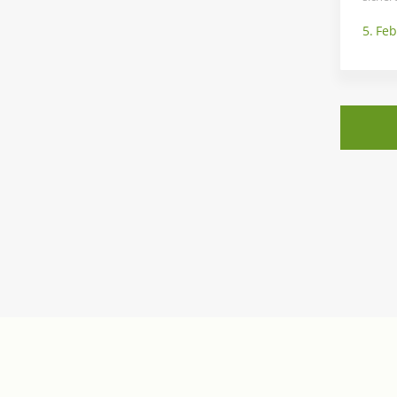
5. Fe
Kontakt
Wichtige 
info[at]acoris.de
Impressum