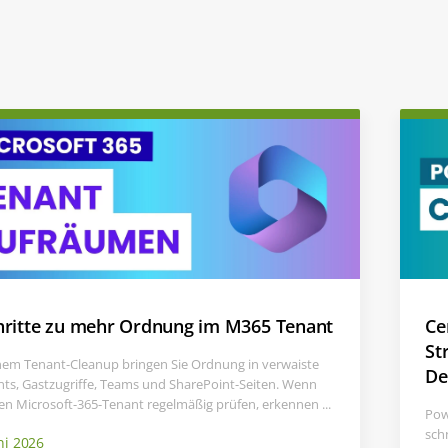
hritte zu mehr Ordnung im M365 Tenant
Ce
St
nem Tenant-Cleanup bringen Sie Ordnung in verwaiste
De
ts, Gastzugriffe, Teams und SharePoint-Seiten. Wenn
ren Microsoft-365-Tenant regelmäßig prüfen, erkennen ...
Pow
sch
ni 2026