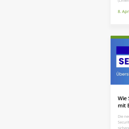
(Linie
8. Apr
Wie 
mit 
Die ne
Securi
sicher