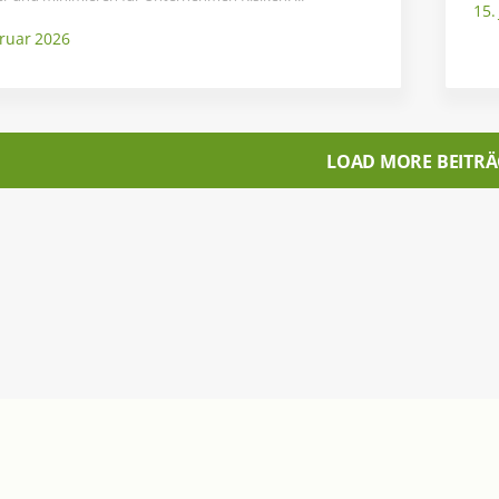
15.
bruar 2026
LOAD MORE BEITRÄ
Seiten
ACCAS – Partner
acoris AG