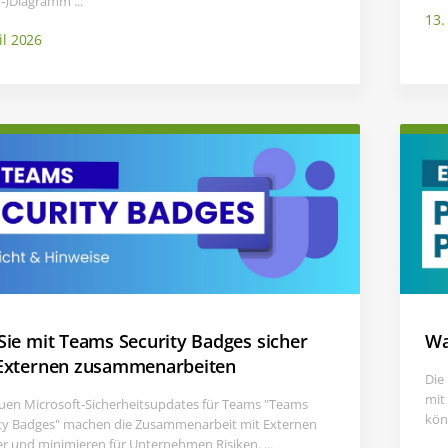
n‑)Diagramm ...
13.
il 2026
Sie mit Teams Security Badges sicher
Wa
Externen zusammenarbeiten
Die
mit
uen Microsoft-Sicherheitsupdates für Teams "Teams
kön
ty Badges" machen die Zusammenarbeit mit Externen
er und minimieren für Unternehmen Risiken. ...