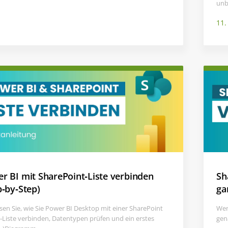
unb
11.
r BI mit SharePoint‑Liste verbinden
Sh
p‑by‑Step)
ga
esen Sie, wie Sie Power BI Desktop mit einer SharePoint
Wen
‑Liste verbinden, Datentypen prüfen und ein erstes
gena