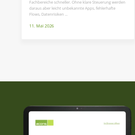
Fachbereiche schneller. Ohne klare Steuerung werden
daraus aber leicht unbekannte Apps, fehlerhafte
Flows, Datenrisiken ...
11. Mai 2026