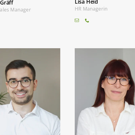
Lisa Heid
 Gräff
HR Managerin
Sales Manager