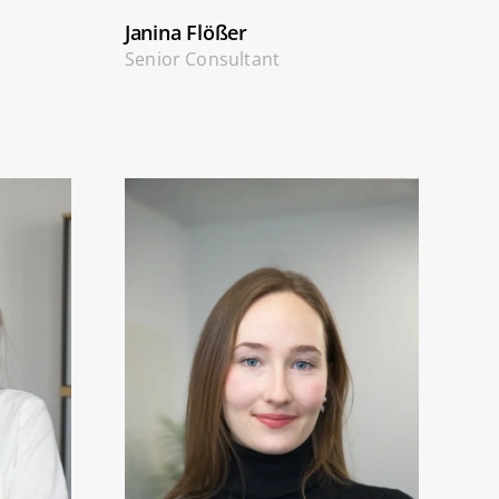
Janina Flößer
Senior Consultant