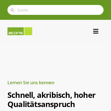
Zum
Suche
Inhalt
nach:
springen
Toggl
Navig
Über uns
Expertise
Lernen Sie uns kennen
Portfolio
Schnell, akribisch,
hoher
Karriere
Qualitätsanspruch