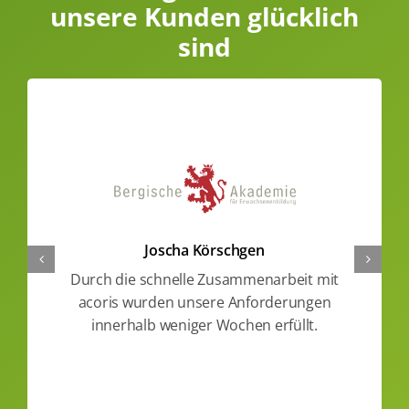
unsere Kunden glücklich
sind
Joscha Körschgen
Die Arbeit 
die schnelle Zusammenarbeit mit
Es ist b
s wurden unsere Anforderungen
Anforder
erhalb weniger Wochen erfüllt.
wurde. Ich